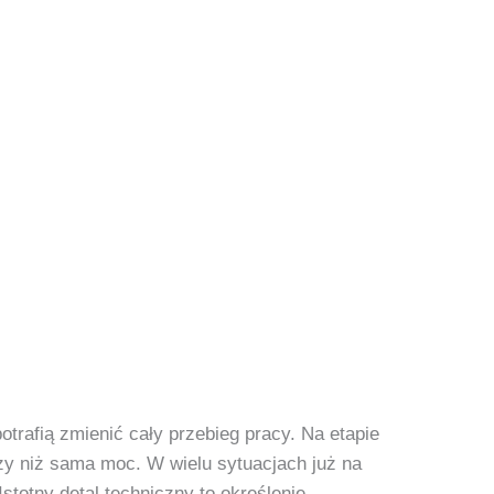
otrafią zmienić cały przebieg pracy. Na etapie
zy niż sama moc. W wielu sytuacjach już na
stotny detal techniczny to określenie