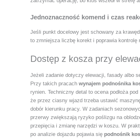
zatrzymać operację, bo ktoś wszedł w strefę a
Jednoznaczność komend i czas reakcj
Jeśli punkt docelowy jest schowany za krawędz
to zmniejsza liczbę korekt i poprawia kontrolę
Dostęp z kosza przy elewacj
Jeżeli zadanie dotyczy elewacji, fasady albo
Przy takich pracach
wynajem podnośnika ko
rynien. Techniczny detal to ocena podłoża po
że przez ciasny wjazd trzeba ustawić maszynę
dobór kierunku pracy. W zadaniach sezonowych
przerwy zwiększają ryzyko poślizgu na oblodze
przepięcia i zmianę narzędzi w koszu. W prakt
po analizie dojazdu pojawia się
podnośnik kos