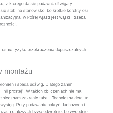
u, z którego da się podawać dźwigary i
ię stabilne stanowisko, bo krótkie korekty osi
izacyjna, w której wjazd jest wąski i trzeba
eczności.
dy rośnie ryzyko przekroczenia dopuszczalnych
zy montażu
 promień i spada udźwig. Dlatego zanim
ii prostej”. W takich obliczeniach nie ma
zpiecznym zakresie tabeli. Techniczny detal to
y wysięg. Przy podawaniu pokryć dachowych i
ażach stalowych bywa odwrotnie, bo wygodniej