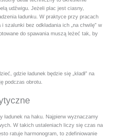
lą udźwigu. Jeżeli plac jest ciasny,
adzenia ładunku. W praktyce przy pracach
i szalunki bez odkładania ich „na chwilę” w
gotowane do spawania muszą leżeć tak, by
zieć, gdzie ładunek będzie się „kładł” na
ję podczas obrotu.
rytyczne
szy ładunek na haku. Najpierw wyznaczamy
ych. W takich ustaleniach liczy się czas na
ęsto ratuje harmonogram, to zdefiniowanie