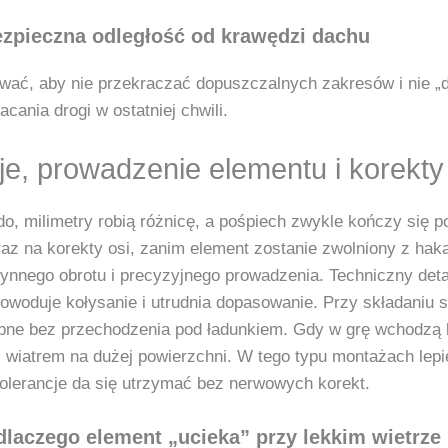
ezpieczna odległość od krawędzi dachu
nować, aby nie przekraczać dopuszczalnych zakresów i nie „
acania drogi w ostatniej chwili.
ncje, prowadzenie elementu i korekty
zdo, milimetry robią różnicę, a pośpiech zwykle kończy się
oraz na korekty osi, zanim element zostanie zwolniony z ha
łynnego obrotu i precyzyjnego prowadzenia. Techniczny deta
 powoduje kołysanie i utrudnia dopasowanie. Przy składaniu
ępne bez przechodzenia pod ładunkiem. Gdy w grę wchodzą k
 wiatrem na dużej powierzchni. W tego typu montażach lepie
 tolerancje da się utrzymać bez nerwowych korekt.
dlaczego element „ucieka” przy lekkim wietrze