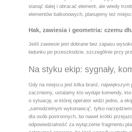
stanąć dalej i obracać element, ale wtedy trz
elementów balkonowych, planujemy też miejsce 
Hak, zawiesia i geometria: czemu dł
Jeśli zawiesie jest dobrane bez zapasu wysoko
ładunku po przeszkodzie, szczególnie przy prz
Na styku ekip: sygnały, ko
Gdy na miejscu jest kilka branż, największym
zaczniemy, ustalamy kto wydaje komendy, kto j
o sytuację, w której operator widzi jedno, a e
„samodzielnym wykonawcą”, tylko narzędziem, 
dla osób postronnych, bo nawet krótki przeja
odpowiedzialność za wyłączenie fragmentu plac