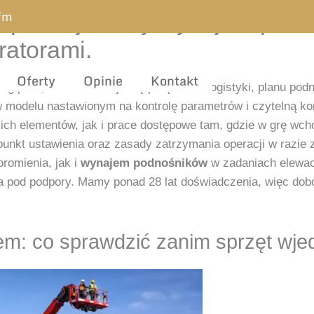
.fm
e profesjonalny wynajem pod
ratorami.
Oferty
Opinie
Kontakt
g prac, kluczowe staje się połączenie logistyki, planu podn
 modelu nastawionym na kontrolę parametrów i czytelną ko
ich elementów, jak i prace dostępowe tam, gdzie w grę wc
 punkt ustawienia oraz zasady zatrzymania operacji w razi
romienia, jak i
wynajem podnośników
w zadaniach elewacy
sca pod podpory. Mamy ponad 28 lat doświadczenia, więc dob
m: co sprawdzić zanim sprzęt wjed