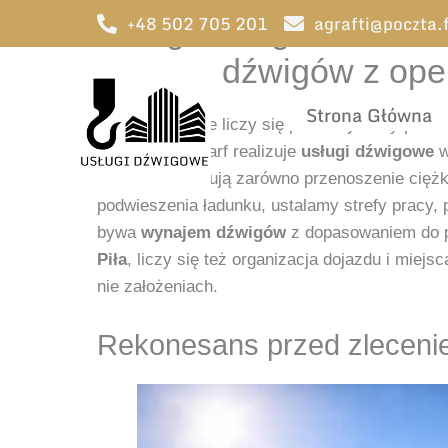
Przejdź
+48 502 705 201
agrafti@poczta
Usługi dźwigowe w Pil
do
żurawi i dźwigów z ope
treści
Strona Główna
Gdy na budowie liczy się przewidywalny przebie
Firma Rafał Agarf realizuje
usługi dźwigowe
w
zlecenia obejmują zarówno przenoszenie ciężk
podwieszenia ładunku, ustalamy strefy pracy,
bywa
wynajem dźwigów
z dopasowaniem do p
Piła
, liczy się też organizacja dojazdu i miej
nie założeniach.
Rekonesans przed zlecenie