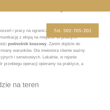
nośników koszowych,
Tel. 502-705-201
oszeń i pracy na ograniczonej przestrzeni.
munikację z ekipą na miejscu. W praktyce
hodzi
podnośnik koszowy
. Zanim dojdzie do
e zmiany warunków. Dla inwestora równie ważny
jnych i serwisowych. Lokalnie, w rejonie
ór przebiegu operacji opieramy na praktyce, a
zie na teren