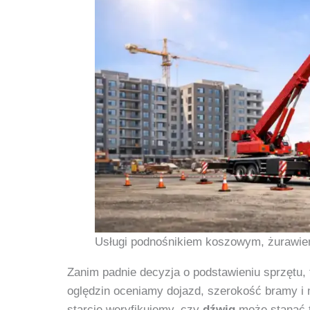
Usługi podnośnikiem koszowym, żurawie
Zanim padnie decyzja o podstawieniu sprzętu, t
oględzin oceniamy dojazd, szerokość bramy i 
starcie weryfikujemy, czy
dźwig
może stanąć ta