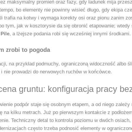
ez maksymalny promień oraz fazy, gdy ładunek mija przes
e tempo, bo elementy nie powinny wisieć długo, gdy ekipa c
i trafia na kotwy i wymaga korekty osi oraz pionu zanim z
po tym, jak w kosztorysie da się obronić etapowanie; wted
Pile
, a lżejsze podania robi się wcześniej innymi środkami.
m zrobi to pogoda
cji, na przykład podmuchy, ograniczoną widoczność albo śli
a, i nie prowadzi do nerwowych ruchów w końcówce.
cena gruntu: konfiguracja pracy b
wienie podpór staje się osobnym etapem, a od niego zależy 
się na kilku metrach. Już po pierwszym kontakcie z podłoże
ie. Techniczny detal to kontrola poziomu w dwóch osiach, b
ernizacjach często trzeba podnosić elementy w ograniczonej