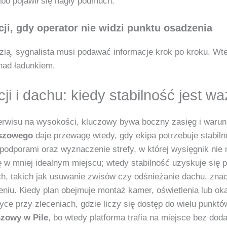
lbo pojawił się nagły podmuch.
i, gdy operator nie widzi punktu osadzenia
ią, sygnalista musi podawać informacje krok po kroku. Wted
 nad ładunkiem.
i i dachu: kiedy stabilność jest wa
 serwisu na wysokości, kluczowy bywa boczny zasięg i waru
szowego
daje przewagę wtedy, gdy ekipa potrzebuje stabilne
d podporami oraz wyznaczenie strefy, w której wysięgnik ni
 w mniej idealnym miejscu; wtedy stabilność uzyskuje się 
, takich jak usuwanie zwisów czy odśnieżanie dachu, znac
niu. Kiedy plan obejmuje montaż kamer, oświetlenia lub oka
yce przy zleceniach, gdzie liczy się dostęp do wielu punktó
zowy w Pile
, bo wtedy platforma trafia na miejsce bez d