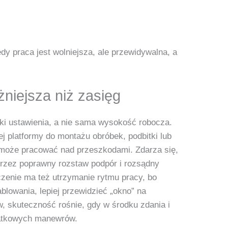
y praca jest wolniejsza, ale przewidywalna, a
żniejsza niż zasięg
nki ustawienia, a nie sama wysokość robocza.
j platformy do montażu obróbek, podbitki lub
e może pracować nad przeszkodami. Zdarza się,
przez poprawny rozstaw podpór i rozsądny
zenie ma też utrzymanie rytmu pracy, bo
blowania, lepiej przewidzieć „okno” na
w, skuteczność rośnie, gdy w środku zdania i
odatkowych manewrów.