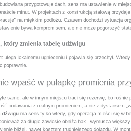
 budowlana przygotowuje dach, sens ma ustawienie w miejsc
naście minut. W projektach z konstrukcją stalową przydaje s
racuje” na miękkim podłożu. Czasem dochodzi sytuacja organ
ustawienie bywa kompromisem, ale nie może pogorszyć stat
, który zmienia tabelę udźwigu
unt ulega lokalnemu ugnieceniu i pojawia się przechył. Wte
o poprawnie.
 nie wpaść w pułapkę promienia pr
yle samo, ale w innym miejscu traci się rezerwę, bo rośnie
 podawania z realnym promieniem, a nie z dystansem „w lin
 dźwigu
ma sens tylko wtedy, gdy operacja mieści się w be
, ponieważ za długie zawiesie obniża hak i wymusza większ
ienie bliżej, nawet kosztem trudniejszego dojazdu. W mont