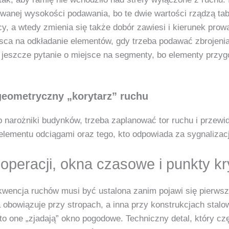
wanej wysokości podawania, bo te dwie wartości rządzą tabe
, a wtedy zmienia się także dobór zawiesi i kierunek prow
ca na odkładanie elementów, gdy trzeba podawać zbrojenia 
i jeszcze pytanie o miejsce na segmenty, bo elementy przy
geometryczny „korytarz” ruchu
ub narożniki budynków, trzeba zaplanować tor ruchu i przewid
elementu odciągami oraz tego, kto odpowiada za sygnalizac
operacji, okna czasowe i punkty k
ekwencja ruchów musi być ustalona zanim pojawi się pierw
 obowiązuje przy stropach, a inna przy konstrukcjach stalow
 to one „zjadają” okno pogodowe. Techniczny detal, który cz