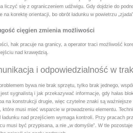
eba liczyć się z ograniczeniem udźwigu. Gdy dojdzie do po
na korektę orientacji, bo obrót ładunku w powietrzu „zjada
ugość cięgien zmienia możliwości
ści, hak pracuje na granicy, a operator traci możliwość kor
ejściu nad krawędzią.
munikacja i odpowiedzialność w tra
 problemem bywa nie brak sprzętu, tylko brak jednego, wsp
est sygnalistą i jak przekazywać informacje, gdy hałas blo
kipa na konstrukcji drugie, więc czytelne znaki są ważniejsz
które musi mieć wsparcie w prowadzeniu elementu. Techniczn
zd ładunku nad przejściem wymaga kontroli. Przy pracach p
u musi być przypisana, a nie „w domyśle”. W tle pozostaje 