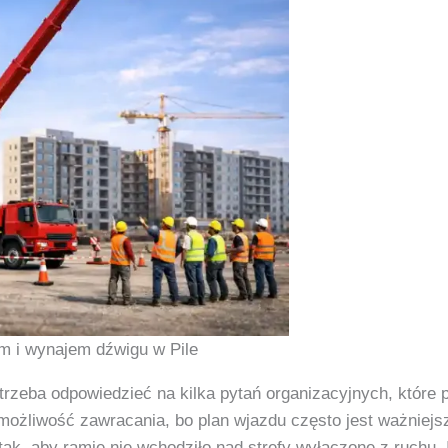
m i wynajem dźwigu w Pile
rzeba odpowiedzieć na kilka pytań organizacyjnych, które p
możliwość zawracania, bo plan wjazdu często jest ważniejs
k, aby ramię nie wchodziło nad strefy wyłączone z ruchu. I